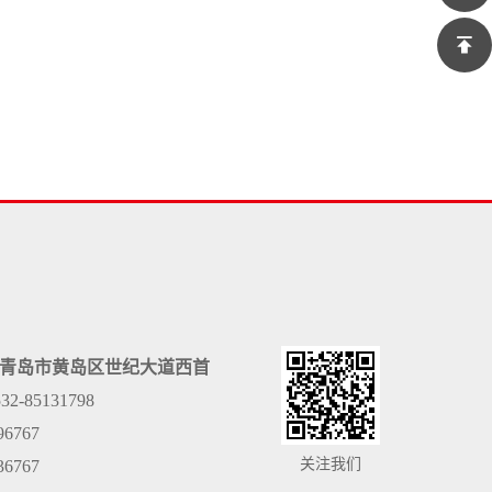
青岛市黄岛区世纪大道西首
532-85131798
96767
关注我们
36767