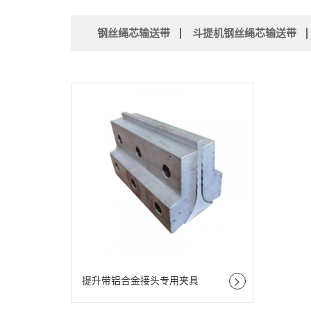
钢丝绳芯输送带
斗提机钢丝绳芯输送带
提升带铝合金接头专用夹具