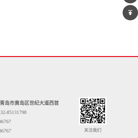
青岛市黄岛区世纪大道西首
532-85131798
96767
关注我们
36767